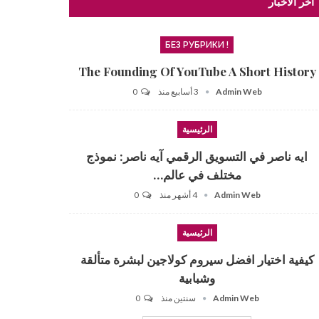
آخر الأخبار
! БЕЗ РУБРИКИ
The Founding Of YouTube A Short History
Admin Web
3 أسابيع منذ
0
الرئيسية
ايه ناصر في التسويق الرقمي آيه ناصر: نموذج
مختلف في عالم…
Admin Web
4 أشهر منذ
0
الرئيسية
كيفية اختيار افضل سيروم كولاجين لبشرة متألقة
وشبابية
Admin Web
سنتين منذ
0