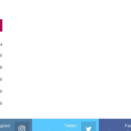
وص
ال
ال
ال
ال
ال
agram
Twitter
Fa