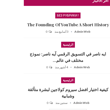
آخر الأخبار
! БЕЗ РУБРИКИ
The Founding Of YouTube A Short History
Admin Web
3 أسابيع منذ
0
الرئيسية
ايه ناصر في التسويق الرقمي آيه ناصر: نموذج
مختلف في عالم…
Admin Web
4 أشهر منذ
0
الرئيسية
كيفية اختيار افضل سيروم كولاجين لبشرة متألقة
وشبابية
Admin Web
سنتين منذ
0